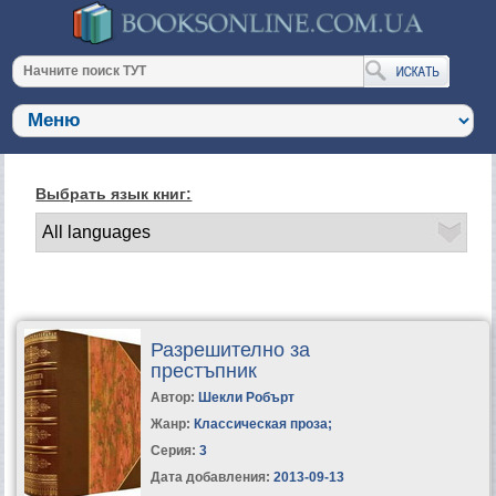
Выбрать язык книг:
Разрешително за
престъпник
Автор:
Шекли Робърт
Жанр:
Классическая проза
;
Серия:
3
Дата добавления:
2013-09-13