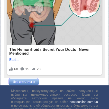
Добавить отзыв
Жушман Дмитрий
Материалы, присутствующие на сайте, получены с
публичных (широкодоступных) ресурсов. Если вы
обладаете авторским правом на какую либо
информацию, размещенную на сайте
booksonline.com.ua
и не согласны с её общедоступностью в будущем, то мы