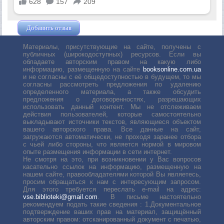
Добавить отзыв
Жушман Дмитрий
Материалы, присутствующие на сайте, получены с
публичных (широкодоступных) ресурсов. Если вы
обладаете авторским правом на какую либо
информацию, размещенную на сайте
booksonline.com.ua
и не согласны с её общедоступностью в будущем, то мы
согласны рассмотреть предложения по удалению
определенного материала, а также обсудить
предложения о договоренностях, разрешающих
использовать данный контент. Мы не отслеживаем
действия пользователей, которые самостоятельно
выкладывают источники текстов, являющиеся объектом
вашего авторского права. Все данные на сайт,
загружаются автоматически, не проходя заранее отбора
с чьей либо стороны, что является нормой в мировом
опыте размещения информации в сети интернет.
Не смотря на это, при возникновении у Вас вопросов
касательно ссылок на информацию, размещенную на
нашем сайте, правообладателями которой Вы являетесь,
просим обращаться к нам с интересующим запросом.
Для этого требуется переслать е-mail на адрес:
vse.biblioteki@gmail.com
. В письме настоятельно
рекомендуем подать такие сведения : 1.Документальное
подтверждение ваших прав на материал, защищённый
авторским правом: отсканированный документ с печатью,