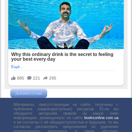
Добавить отзыв
Жушман Дмитрий
Материалы, присутствующие на сайте, получены с
публичных (широкодоступных) ресурсов. Если вы
обладаете авторским правом на какую либо
информацию, размещенную на сайте
booksonline.com.ua
и не согласны с её общедоступностью в будущем, то мы
согласны рассмотреть предложения по удалению
определенного материала, а также обсудить