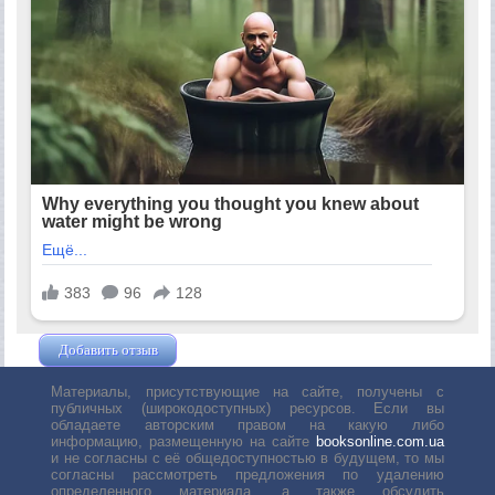
Добавить отзыв
Жушман Дмитрий
Материалы, присутствующие на сайте, получены с
публичных (широкодоступных) ресурсов. Если вы
обладаете авторским правом на какую либо
информацию, размещенную на сайте
booksonline.com.ua
и не согласны с её общедоступностью в будущем, то мы
согласны рассмотреть предложения по удалению
определенного материала, а также обсудить