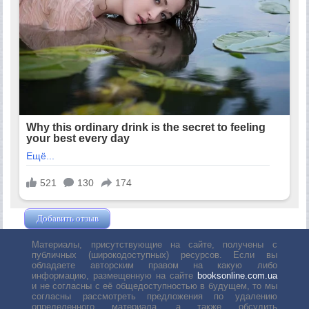
Добавить отзыв
Жушман Дмитрий
Материалы, присутствующие на сайте, получены с
публичных (широкодоступных) ресурсов. Если вы
обладаете авторским правом на какую либо
информацию, размещенную на сайте
booksonline.com.ua
и не согласны с её общедоступностью в будущем, то мы
согласны рассмотреть предложения по удалению
определенного материала, а также обсудить