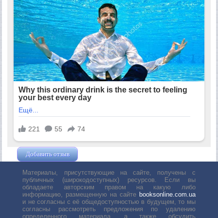
Добавить отзыв
Жушман Дмитрий
Материалы, присутствующие на сайте, получены с
публичных (широкодоступных) ресурсов. Если вы
обладаете авторским правом на какую либо
информацию, размещенную на сайте
booksonline.com.ua
и не согласны с её общедоступностью в будущем, то мы
согласны рассмотреть предложения по удалению
определенного материала, а также обсудить