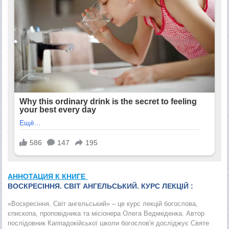
АННОТАЦИЯ К КНИГЕ
ВОСКРЕСІННЯ. СВІТ АНГЕЛЬСЬКИЙ. КУРС ЛЕКЦІЙ :
«Воскресіння. Світ ангельський» – це курс лекцій богослова,
єпископа, проповідника та місіонера Олега Ведмеденка. Автор
послідовник Каппадокійської школи богослов'я досліджує Святе