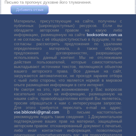
Письмо та пропонує духовне його тлумачення.
Добавить отзыв
Жушман Дмитрий
Материалы, присутствующие на сайте, получены с
публичных (широкодоступных) ресурсов. Если вы
обладаете авторским правом на какую либо
информацию, размещенную на сайте
booksonline.com.ua
и не согласны с её общедоступностью в будущем, то мы
согласны рассмотреть предложения по удалению
определенного материала, а также обсудить
предложения о договоренностях, разрешающих
использовать данный контент. Мы не отслеживаем
действия пользователей, которые самостоятельно
выкладывают источники текстов, являющиеся объектом
вашего авторского права. Все данные на сайт,
загружаются автоматически, не проходя заранее отбора
с чьей либо стороны, что является нормой в мировом
опыте размещения информации в сети интернет.
Не смотря на это, при возникновении у Вас вопросов
касательно ссылок на информацию, размещенную на
нашем сайте, правообладателями которой Вы являетесь,
просим обращаться к нам с интересующим запросом.
Для этого требуется переслать е-mail на адрес:
vse.biblioteki@gmail.com
. В письме настоятельно
рекомендуем подать такие сведения : 1.Документальное
подтверждение ваших прав на материал, защищённый
авторским правом: отсканированный документ с печатью,
либо иная контактная информация, позволяющая
однозначно идентифицировать вас, как правообладателя