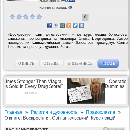
Язык книги:
Русский
Кол-во страниц:
40
0
«Воскресіння. Світ ангельський» – це курс лекцій богослова,
єпископа, проповідника та місіонера Олега Ведмеденка. Автор
послідовник Каппадокійської школи богослов'я досліджує Святе
Письмо та пропонує духовне його...
О КНИГЕ
ОТЗЫВЫ
В ИЗБРАННОЕ
ЧИТАТЬ
Главная
Религия и духовность
Православие
О книге: Воскресіння. Світ ангельський. Курс лекцій