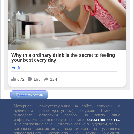
Добавить отзыв
Жушман Дмитрий
Материалы, присутствующие на сайте, получены с
публичных (широкодоступных) ресурсов. Если вы
обладаете авторским правом на какую либо
информацию, размещенную на сайте
booksonline.com.ua
и не согласны с её общедоступностью в будущем, то мы
согласны рассмотреть предложения по удалению
определенного материала, а также обсудить