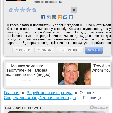
Кол-во страниц:
61
0
Її краса стала її прокляттям: чоловіки жадали її – і вони отримали
бажане, а вона – невиліковну хворобу. Вона знаходить притулок у
глухому селі Чорнобильської зони. Позаду залишаються
понівечене життя в родині пияків, чи то дитбудинок, чи то дім
розпусти, зґвалтування за зґвалтуванням і син, якого в неї
вкрали… Відверта сповідь грішниці, яка понад усе переймалася
чужим...
О КНИГЕ
ОТЗЫВЫ
В ИЗБРАННОЕ
ЧИТАТЬ
Главная
Зарубежная литература
О книге:
Современная зарубежная литература
Грішниця