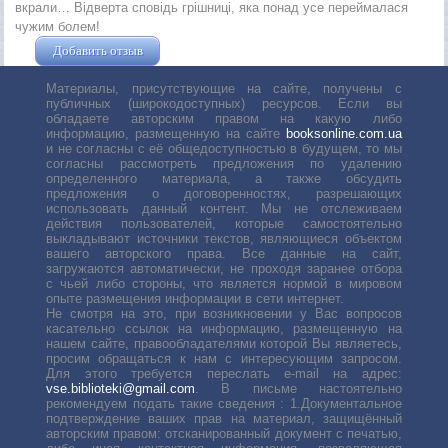
вкрали… Відверта сповідь грішниці, яка понад усе переймалася
чужим болем!
Добавить отзыв
Жушман Дмитрий
Материалы, присутствующие на сайте, получены с
публичных (широкодоступных) ресурсов. Если вы
обладаете авторским правом на какую либо
информацию, размещенную на сайте
booksonline.com.ua
и не согласны с её общедоступностью в будущем, то мы
согласны рассмотреть предложения по удалению
определенного материала, а также обсудить
предложения о договоренностях, разрешающих
использовать данный контент. Мы не отслеживаем
действия пользователей, которые самостоятельно
выкладывают источники текстов, являющиеся объектом
вашего авторского права. Все данные на сайт,
загружаются автоматически, не проходя заранее отбора
с чьей либо стороны, что является нормой в мировом
опыте размещения информации в сети интернет.
Не смотря на это, при возникновении у Вас вопросов
касательно ссылок на информацию, размещенную на
нашем сайте, правообладателями которой Вы являетесь,
просим обращаться к нам с интересующим запросом.
Для этого требуется переслать е-mail на адрес:
vse.biblioteki@gmail.com
. В письме настоятельно
рекомендуем подать такие сведения : 1.Документальное
подтверждение ваших прав на материал, защищённый
авторским правом: отсканированный документ с печатью,