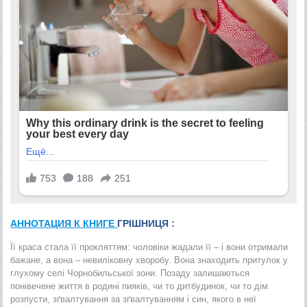
АННОТАЦИЯ К КНИГЕ
ГРІШНИЦЯ :
Її краса стала її прокляттям: чоловіки жадали її – і вони отримали
бажане, а вона – невиліковну хворобу. Вона знаходить притулок у
глухому селі Чорнобильської зони. Позаду залишаються
понівечене життя в родині пияків, чи то дитбудинок, чи то дім
розпусти, зґвалтування за зґвалтуванням і син, якого в неї