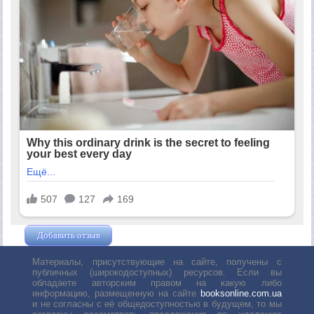
Добавить отзыв
Жушман Дмитрий
Материалы, присутствующие на сайте, получены с
публичных (широкодоступных) ресурсов. Если вы
обладаете авторским правом на какую либо
информацию, размещенную на сайте
booksonline.com.ua
и не согласны с её общедоступностью в будущем, то мы