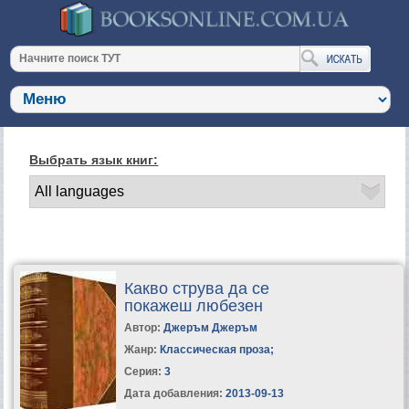
Выбрать язык книг:
Какво струва да се
покажеш любезен
Автор:
Джеръм Джеръм
Жанр:
Классическая проза
;
Серия:
3
Дата добавления:
2013-09-13