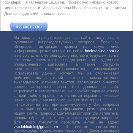
офицера. На календаре 1916 год, Российскую империю нового
мира терзают враги. И военный врач Игорь Иванов, он же шляхтич
Довнар-Подляский, снова в строю…
Добавить отзыв
Жушман Дмитрий
Материалы, присутствующие на сайте, получены с
публичных (широкодоступных) ресурсов. Если вы
обладаете авторским правом на какую либо
информацию, размещенную на сайте
booksonline.com.ua
и не согласны с её общедоступностью в будущем, то мы
согласны рассмотреть предложения по удалению
определенного материала, а также обсудить
предложения о договоренностях, разрешающих
использовать данный контент. Мы не отслеживаем
действия пользователей, которые самостоятельно
выкладывают источники текстов, являющиеся объектом
вашего авторского права. Все данные на сайт,
загружаются автоматически, не проходя заранее отбора
с чьей либо стороны, что является нормой в мировом
опыте размещения информации в сети интернет.
Не смотря на это, при возникновении у Вас вопросов
касательно ссылок на информацию, размещенную на
нашем сайте, правообладателями которой Вы являетесь,
просим обращаться к нам с интересующим запросом.
Для этого требуется переслать е-mail на адрес:
vse.biblioteki@gmail.com
. В письме настоятельно
рекомендуем подать такие сведения : 1.Документальное