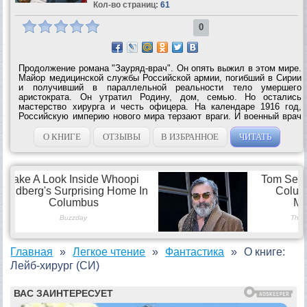
Кол-во страниц:
61
0
Продолжение романа "Зауряд-врач". Он опять выжил в этом мире.
Майор медицинской службы Российской армии, погибший в Сирии
и получивший в параллельной реальности тело умершего
аристократа. Он утратил Родину, дом, семью. Но остались
мастерство хирурга и честь офицера. На календаре 1916 год,
Российскую империю нового мира терзают враги. И военный врач
Игорь Иванов, он же шляхтич Довнар-Подляский, снова в
строю…...
О КНИГЕ
ОТЗЫВЫ
В ИЗБРАННОЕ
ЧИТАТЬ
Главная
Легкое чтение
Фантастика
О книге:
Лейб-хирург (СИ)