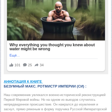
АННОТАЦИЯ К КНИГЕ
БЕЗУМНЫЙ МАКС. РОТМИСТР ИМПЕРИИ (СИ) :
Наш современник увлекался военно-исторической реконструкцией
Первой Мировой войны. Но на одном из выездов случилось
непредвиденное происшествие. Он нажрался до изумления и
заснул, прямо ряженым в форму поручика Русской Императорской