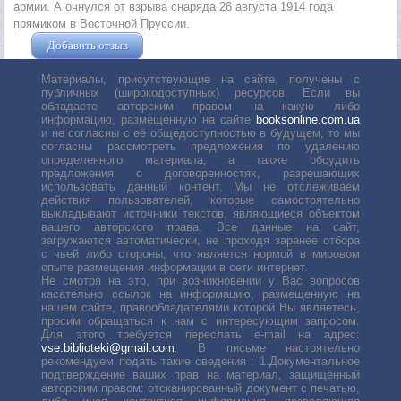
армии. А очнулся от взрыва снаряда 26 августа 1914 года
прямиком в Восточной Пруссии.
Добавить отзыв
Жушман Дмитрий
Материалы, присутствующие на сайте, получены с
публичных (широкодоступных) ресурсов. Если вы
обладаете авторским правом на какую либо
информацию, размещенную на сайте
booksonline.com.ua
и не согласны с её общедоступностью в будущем, то мы
согласны рассмотреть предложения по удалению
определенного материала, а также обсудить
предложения о договоренностях, разрешающих
использовать данный контент. Мы не отслеживаем
действия пользователей, которые самостоятельно
выкладывают источники текстов, являющиеся объектом
вашего авторского права. Все данные на сайт,
загружаются автоматически, не проходя заранее отбора
с чьей либо стороны, что является нормой в мировом
опыте размещения информации в сети интернет.
Не смотря на это, при возникновении у Вас вопросов
касательно ссылок на информацию, размещенную на
нашем сайте, правообладателями которой Вы являетесь,
просим обращаться к нам с интересующим запросом.
Для этого требуется переслать е-mail на адрес:
vse.biblioteki@gmail.com
. В письме настоятельно
рекомендуем подать такие сведения : 1.Документальное
подтверждение ваших прав на материал, защищённый
авторским правом: отсканированный документ с печатью,