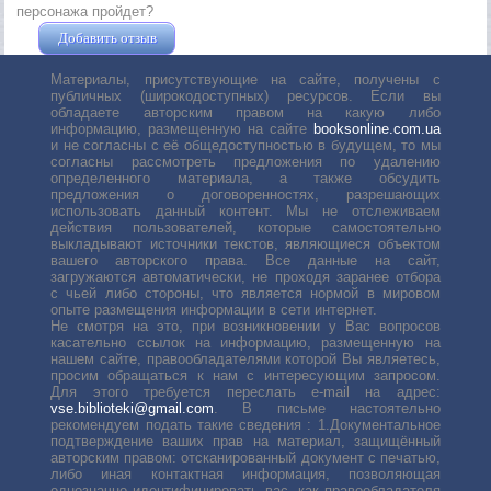
персонажа пройдет?
Добавить отзыв
Жушман Дмитрий
Материалы, присутствующие на сайте, получены с
публичных (широкодоступных) ресурсов. Если вы
обладаете авторским правом на какую либо
информацию, размещенную на сайте
booksonline.com.ua
и не согласны с её общедоступностью в будущем, то мы
согласны рассмотреть предложения по удалению
определенного материала, а также обсудить
предложения о договоренностях, разрешающих
использовать данный контент. Мы не отслеживаем
действия пользователей, которые самостоятельно
выкладывают источники текстов, являющиеся объектом
вашего авторского права. Все данные на сайт,
загружаются автоматически, не проходя заранее отбора
с чьей либо стороны, что является нормой в мировом
опыте размещения информации в сети интернет.
Не смотря на это, при возникновении у Вас вопросов
касательно ссылок на информацию, размещенную на
нашем сайте, правообладателями которой Вы являетесь,
просим обращаться к нам с интересующим запросом.
Для этого требуется переслать е-mail на адрес:
vse.biblioteki@gmail.com
. В письме настоятельно
рекомендуем подать такие сведения : 1.Документальное
подтверждение ваших прав на материал, защищённый
авторским правом: отсканированный документ с печатью,
либо иная контактная информация, позволяющая
однозначно идентифицировать вас, как правообладателя