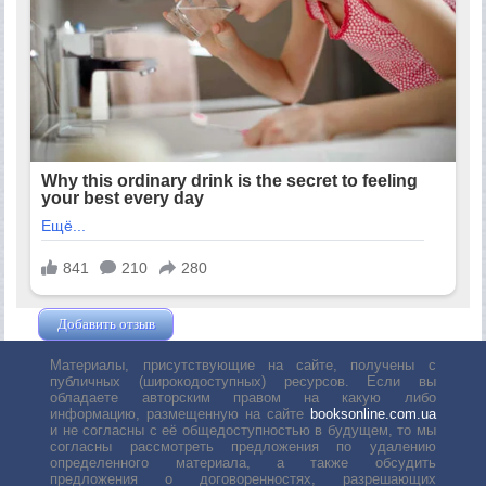
Добавить отзыв
Жушман Дмитрий
Материалы, присутствующие на сайте, получены с
публичных (широкодоступных) ресурсов. Если вы
обладаете авторским правом на какую либо
информацию, размещенную на сайте
booksonline.com.ua
и не согласны с её общедоступностью в будущем, то мы
согласны рассмотреть предложения по удалению
определенного материала, а также обсудить
предложения о договоренностях, разрешающих