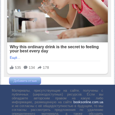
Добавить отзыв
Жушман Дмитрий
Материалы, присутствующие на сайте, получены с
публичных (широкодоступных) ресурсов. Если вы
обладаете авторским правом на какую либо
информацию, размещенную на сайте
booksonline.com.ua
и не согласны с её общедоступностью в будущем, то мы
согласны рассмотреть предложения по удалению
определенного материала, а также обсудить