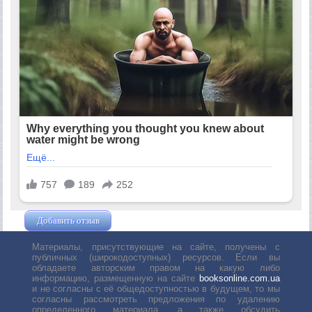
Добавить отзыв
Жушман Дмитрий
Материалы, присутствующие на сайте, получены с
публичных (широкодоступных) ресурсов. Если вы
обладаете авторским правом на какую либо
информацию, размещенную на сайте
booksonline.com.ua
и не согласны с её общедоступностью в будущем, то мы
согласны рассмотреть предложения по удалению
определенного материала, а также обсудить