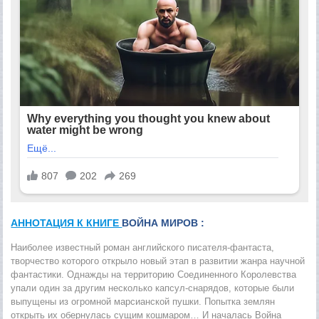
АННОТАЦИЯ К КНИГЕ
ВОЙНА МИРОВ :
Наиболее известный роман английского писателя-фантаста,
творчество которого открыло новый этап в развитии жанра научной
фантастики. Однажды на территорию Соединенного Королевства
упали один за другим несколько капсул-снарядов, которые были
выпущены из огромной марсианской пушки. Попытка землян
открыть их обернулась сущим кошмаром… И началась Война