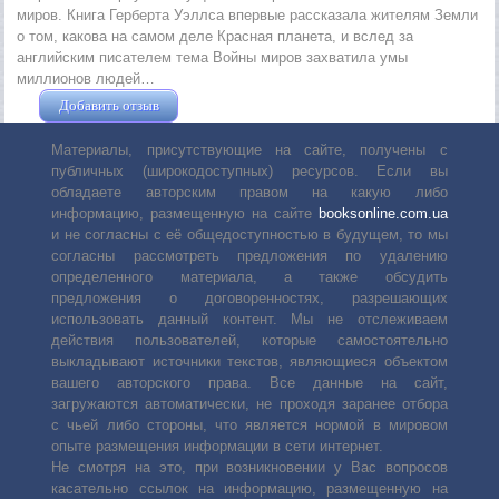
миров. Книга Герберта Уэллса впервые рассказала жителям Земли
о том, какова на самом деле Красная планета, и вслед за
английским писателем тема Войны миров захватила умы
миллионов людей…
Добавить отзыв
Жушман Дмитрий
Материалы, присутствующие на сайте, получены с
публичных (широкодоступных) ресурсов. Если вы
обладаете авторским правом на какую либо
информацию, размещенную на сайте
booksonline.com.ua
и не согласны с её общедоступностью в будущем, то мы
согласны рассмотреть предложения по удалению
определенного материала, а также обсудить
предложения о договоренностях, разрешающих
использовать данный контент. Мы не отслеживаем
действия пользователей, которые самостоятельно
выкладывают источники текстов, являющиеся объектом
вашего авторского права. Все данные на сайт,
загружаются автоматически, не проходя заранее отбора
с чьей либо стороны, что является нормой в мировом
опыте размещения информации в сети интернет.
Не смотря на это, при возникновении у Вас вопросов
касательно ссылок на информацию, размещенную на