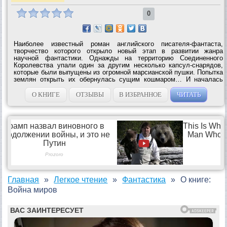
0
Наиболее известный роман английского писателя-фантаста,
творчество которого открыло новый этап в развитии жанра
научной фантастики. Однажды на территорию Соединенного
Королевства упали один за другим несколько капсул-снарядов,
которые были выпущены из огромной марсианской пушки. Попытка
землян открыть их обернулась сущим кошмаром… И началась
Война миров. Книга Герберта Уэллса впервые рассказала жителям
Земли...
О КНИГЕ
ОТЗЫВЫ
В ИЗБРАННОЕ
ЧИТАТЬ
Главная
Легкое чтение
Фантастика
О книге:
Война миров