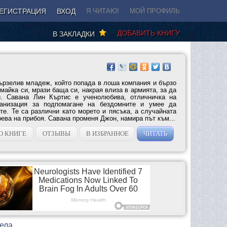
ЕГИСТРАЦИЯ
ВХОД
Я ЧИТАЮ!
МОЙ ПРОФИЛЬ
ДОБАВИТЬ КНИГУ
В ЗАКЛАДКИ
ързелив младеж, който попада в лоша компания и бързо
 майка си, мрази баща си, накрая влиза в армията, за да
и. Савана Лин Къртис е ученолюбива, отличничка на
ганизация за подпомагане на бездомните и умее да
те. Те са различни като морето и пясъка, а случайната
рева на прибоя. Савана променя Джон, намира път към...
О КНИГЕ
ОТЗЫВЫ
В ИЗБРАННОЕ
ЧИТАТЬ
нела