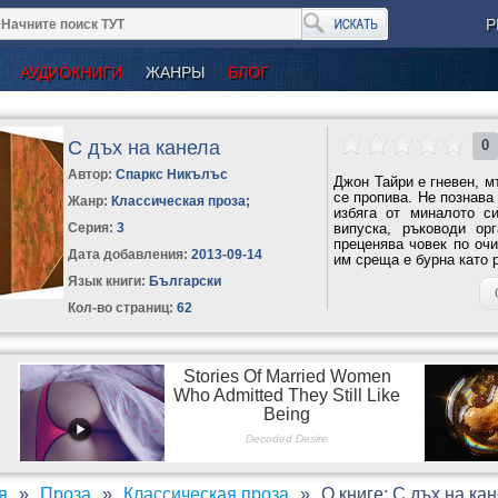
Р
АУДИОКНИГИ
ЖАНРЫ
БЛОГ
С дъх на канела
0
Автор:
Спаркс Никълъс
Джон Тайри е гневен, м
се пропива. Не познава
Жанр:
Классическая проза
;
избяга от миналото с
Серия:
3
випуска, ръководи ор
преценява човек по очи
Дата добавления:
2013-09-14
им среща е бурна като 
Язык книги:
Български
Кол-во страниц:
62
я
Проза
Классическая проза
О книге: С дъх на ка