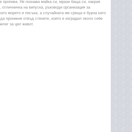
е пропива. Не познава майка си, мрази баща си, накрая
, отличничка на випуска, ръководи организация за
като морето и пясъка, а случайната им среща е бурна като
да проникне отвъд стените, които е изградил около себе
елег за цял живот.