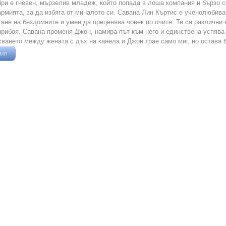
ри е гневен, мързелив младеж, който попада в лоша компания и бързо с
армията, за да избяга от миналото си. Савана Лин Къртис е ученолюбива
ане на бездомните и умее да преценява човек по очите. Те са различни 
прибоя. Савана променя Джон, намира път към него и единствена успява 
сването между жената с дъх на канела и Джон трае само миг, но оставя б
зыв
Жушман Дмитрий