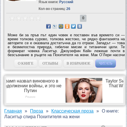
Язык книги:
Русский
Кол-во страниц:
26
0
Може би за пръв път един човек е поставен във времето си —
време толкова сурово, толкова жестоко, че рядко фантазията на
авторите се е оказвала достатъчна да го отрази. Западът — това
е безмилостна природа, гибелни мисии и титанични цели. Те
формират човека Ласитър. Джоузефин Кейн лежеше почти в
безсъзнание в ръцете на Похитителя на жени. Мак О’Лери насочи
револвера си към гърдите на Ласитър. — Отдръпни се! — каза
той. —...
О КНИГЕ
ОТЗЫВЫ
В ИЗБРАННОЕ
ЧИТАТЬ
Главная
Проза
Классическая проза
О книге:
Ласитър спира Похитителя на жени