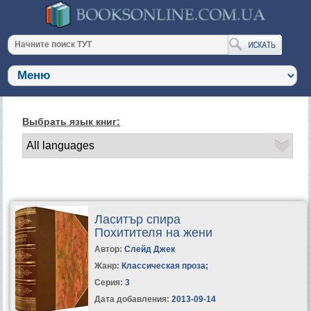
Выбрать язык книг:
Ласитър спира
Похитителя на жени
Автор:
Слейд Джек
Жанр:
Классическая проза
;
Серия:
3
Дата добавления:
2013-09-14