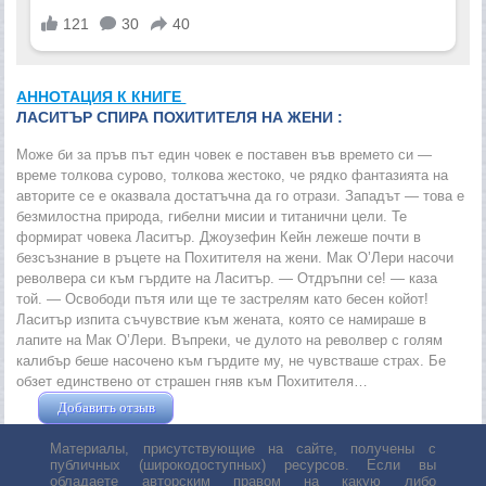
АННОТАЦИЯ К КНИГЕ
ЛАСИТЪР СПИРА ПОХИТИТЕЛЯ НА ЖЕНИ :
Може би за пръв път един човек е поставен във времето си —
време толкова сурово, толкова жестоко, че рядко фантазията на
авторите се е оказвала достатъчна да го отрази. Западът — това е
безмилостна природа, гибелни мисии и титанични цели. Те
формират човека Ласитър. Джоузефин Кейн лежеше почти в
безсъзнание в ръцете на Похитителя на жени. Мак О’Лери насочи
револвера си към гърдите на Ласитър. — Отдръпни се! — каза
той. — Освободи пътя или ще те застрелям като бесен койот!
Ласитър изпита съчувствие към жената, която се намираше в
лапите на Мак О’Лери. Въпреки, че дулото на револвер с голям
калибър беше насочено към гърдите му, не чувстваше страх. Бе
обзет единствено от страшен гняв към Похитителя…
Добавить отзыв
Жушман Дмитрий
Материалы, присутствующие на сайте, получены с
публичных (широкодоступных) ресурсов. Если вы
обладаете авторским правом на какую либо