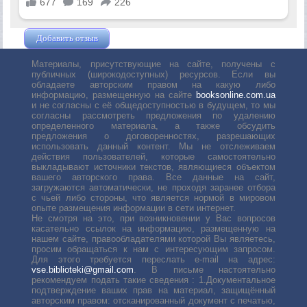
Добавить отзыв
Жушман Дмитрий
Материалы, присутствующие на сайте, получены с
публичных (широкодоступных) ресурсов. Если вы
обладаете авторским правом на какую либо
информацию, размещенную на сайте
booksonline.com.ua
и не согласны с её общедоступностью в будущем, то мы
согласны рассмотреть предложения по удалению
определенного материала, а также обсудить
предложения о договоренностях, разрешающих
использовать данный контент. Мы не отслеживаем
действия пользователей, которые самостоятельно
выкладывают источники текстов, являющиеся объектом
вашего авторского права. Все данные на сайт,
загружаются автоматически, не проходя заранее отбора
с чьей либо стороны, что является нормой в мировом
опыте размещения информации в сети интернет.
Не смотря на это, при возникновении у Вас вопросов
касательно ссылок на информацию, размещенную на
нашем сайте, правообладателями которой Вы являетесь,
просим обращаться к нам с интересующим запросом.
Для этого требуется переслать е-mail на адрес:
vse.biblioteki@gmail.com
. В письме настоятельно
рекомендуем подать такие сведения : 1.Документальное
подтверждение ваших прав на материал, защищённый
авторским правом: отсканированный документ с печатью,