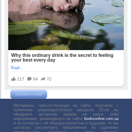
Добавить отзыв
Жушман Дмитрий
Материалы, присутствующие на сайте, получены с
публичных (широкодоступных) ресурсов. Если вы
обладаете авторским правом на какую либо
информацию, размещенную на сайте
booksonline.com.ua
и не согласны с её общедоступностью в будущем, то мы
согласны рассмотреть предложения по удалению
определенного материала, а также обсудить