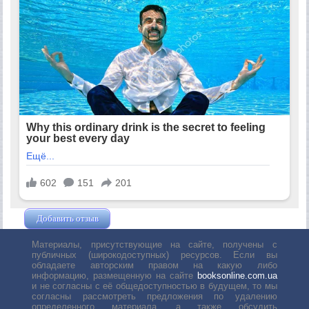
Добавить отзыв
Жушман Дмитрий
Материалы, присутствующие на сайте, получены с
публичных (широкодоступных) ресурсов. Если вы
обладаете авторским правом на какую либо
информацию, размещенную на сайте
booksonline.com.ua
и не согласны с её общедоступностью в будущем, то мы
согласны рассмотреть предложения по удалению
определенного материала, а также обсудить