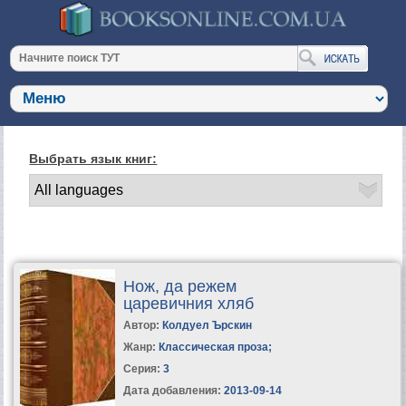
Выбрать язык книг:
Нож, да режем
царевичния хляб
Автор:
Колдуел Ърскин
Жанр:
Классическая проза
;
Серия:
3
Дата добавления:
2013-09-14