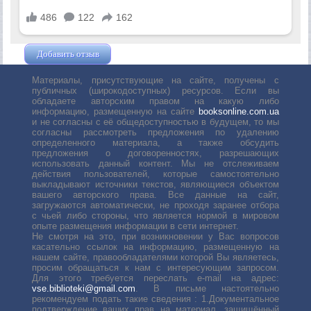
Добавить отзыв
Жушман Дмитрий
Материалы, присутствующие на сайте, получены с
публичных (широкодоступных) ресурсов. Если вы
обладаете авторским правом на какую либо
информацию, размещенную на сайте
booksonline.com.ua
и не согласны с её общедоступностью в будущем, то мы
согласны рассмотреть предложения по удалению
определенного материала, а также обсудить
предложения о договоренностях, разрешающих
использовать данный контент. Мы не отслеживаем
действия пользователей, которые самостоятельно
выкладывают источники текстов, являющиеся объектом
вашего авторского права. Все данные на сайт,
загружаются автоматически, не проходя заранее отбора
с чьей либо стороны, что является нормой в мировом
опыте размещения информации в сети интернет.
Не смотря на это, при возникновении у Вас вопросов
касательно ссылок на информацию, размещенную на
нашем сайте, правообладателями которой Вы являетесь,
просим обращаться к нам с интересующим запросом.
Для этого требуется переслать е-mail на адрес:
vse.biblioteki@gmail.com
. В письме настоятельно
рекомендуем подать такие сведения : 1.Документальное
подтверждение ваших прав на материал, защищённый