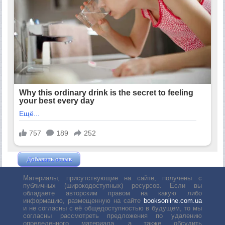
Добавить отзыв
Жушман Дмитрий
Материалы, присутствующие на сайте, получены с
публичных (широкодоступных) ресурсов. Если вы
обладаете авторским правом на какую либо
информацию, размещенную на сайте
booksonline.com.ua
и не согласны с её общедоступностью в будущем, то мы
согласны рассмотреть предложения по удалению
определенного материала, а также обсудить