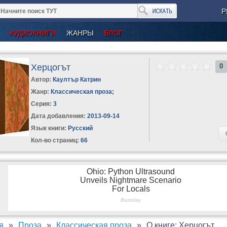
Р
АУДИОКНИГИ
ЖАНРЫ
БЛОГ
Херцогът
0
Автор:
Каултър Катрин
Жанр:
Классическая проза
;
Серия:
3
Дата добавления:
2013-09-14
Язык книги:
Русский
Кол-во страниц:
66
я
Проза
Классическая проза
О книге: Херцогът