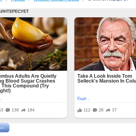
зыв
Жушман Дмитрий