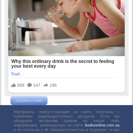
Добавить отзыв
Жушман Дмитрий
Материалы, присутствующие на сайте, получены с
публичных (широкодоступных) ресурсов. Если вы
обладаете авторским правом на какую либо
информацию, размещенную на сайте
booksonline.com.ua
и не согласны с её общедоступностью в будущем, то мы