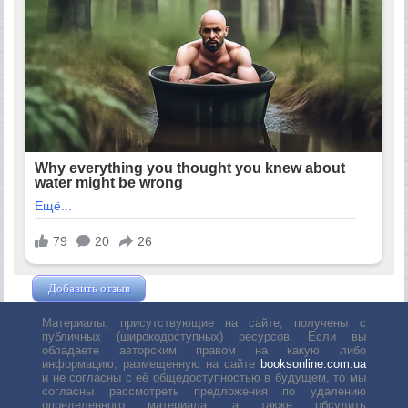
Добавить отзыв
Жушман Дмитрий
Материалы, присутствующие на сайте, получены с
публичных (широкодоступных) ресурсов. Если вы
обладаете авторским правом на какую либо
информацию, размещенную на сайте
booksonline.com.ua
и не согласны с её общедоступностью в будущем, то мы
согласны рассмотреть предложения по удалению
определенного материала, а также обсудить