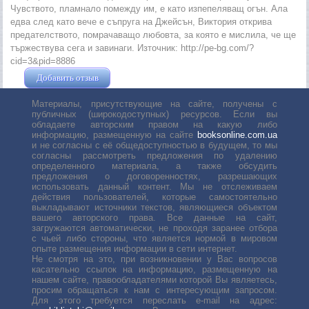
Чувството, пламнало помежду им, е като изпепеляващ огън. Ала
едва след като вече е съпруга на Джейсън, Виктория открива
предателството, помрачаващо любовта, за която е мислила, че ще
тържествува сега и завинаги. Източник: http://pe-bg.com/?
cid=3&pid=8886
Добавить отзыв
Жушман Дмитрий
Материалы, присутствующие на сайте, получены с
публичных (широкодоступных) ресурсов. Если вы
обладаете авторским правом на какую либо
информацию, размещенную на сайте
booksonline.com.ua
и не согласны с её общедоступностью в будущем, то мы
согласны рассмотреть предложения по удалению
определенного материала, а также обсудить
предложения о договоренностях, разрешающих
использовать данный контент. Мы не отслеживаем
действия пользователей, которые самостоятельно
выкладывают источники текстов, являющиеся объектом
вашего авторского права. Все данные на сайт,
загружаются автоматически, не проходя заранее отбора
с чьей либо стороны, что является нормой в мировом
опыте размещения информации в сети интернет.
Не смотря на это, при возникновении у Вас вопросов
касательно ссылок на информацию, размещенную на
нашем сайте, правообладателями которой Вы являетесь,
просим обращаться к нам с интересующим запросом.
Для этого требуется переслать е-mail на адрес: