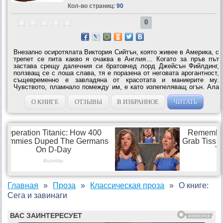
Кол-во страниц:
90
0
Внезапно осиротялата Виктория Сийтън, която живее в Америка, с
трепет се пита какво я очаква в Англия… Когато за пръв път
застава срещу далечния си братовчед лорд Джейсън Фийлдинг,
ползващ се с лоша слава, тя е поразена от неговата арогантност,
същевременно е завладяна от красотата и маниерите му.
Чувството, пламнало помежду им, е като изпепеляващ огън. Ала
едва след като вече е съпруга на Джейсън, Виктория открива
предателството,...
О КНИГЕ
ОТЗЫВЫ
В ИЗБРАННОЕ
ЧИТАТЬ
Главная
Проза
Классическая проза
О книге:
Сега и завинаги