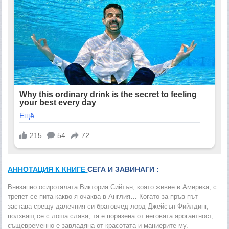
АННОТАЦИЯ К КНИГЕ
СЕГА И ЗАВИНАГИ :
Внезапно осиротялата Виктория Сийтън, която живее в Америка, с
трепет се пита какво я очаква в Англия… Когато за пръв път
застава срещу далечния си братовчед лорд Джейсън Фийлдинг,
ползващ се с лоша слава, тя е поразена от неговата арогантност,
същевременно е завладяна от красотата и маниерите му.