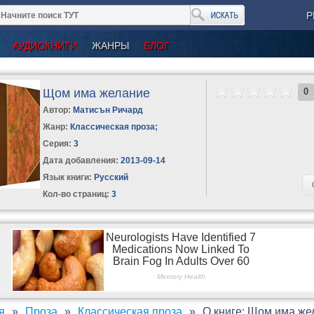
Р
АУДИОКНИГИ
ЖАНРЫ
БЛОГ
Щом има желание
0
Автор:
Матисън Ричард
Жанр:
Классическая проза
;
Серия:
3
Дата добавления:
2013-09-14
Язык книги:
Русский
Кол-во страниц:
3
я
Проза
Классическая проза
О книге: Щом има же