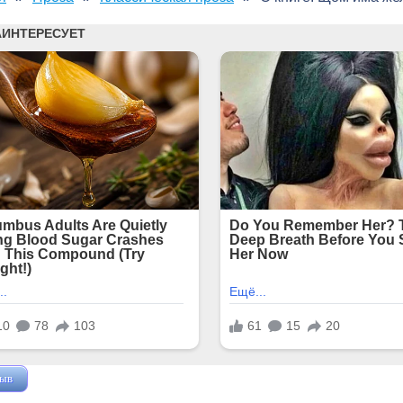
зыв
Жушман Дмитрий