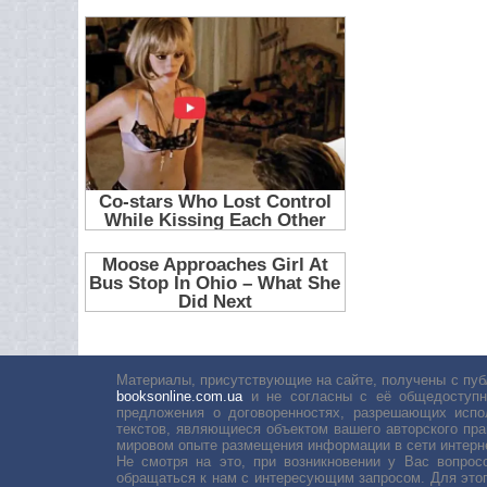
Материалы, присутствующие на сайте, получены с пуб
booksonline.com.ua
и не согласны с её общедоступн
предложения о договоренностях, разрешающих испо
текстов, являющиеся объектом вашего авторского пра
мировом опыте размещения информации в сети интерн
Не смотря на это, при возникновении у Вас вопро
обращаться к нам с интересующим запросом. Для этог