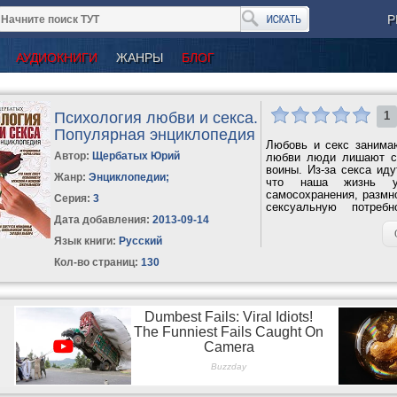
Р
АУДИОКНИГИ
ЖАНРЫ
БЛОГ
Психология любви и секса.
1
Популярная энциклопедия
Любовь и секс занимаю
Автор:
Щербатых Юрий
любви люди лишают се
воины. Из-за секса ид
Жанр:
Энциклопедии
;
что наша жизнь уп
самосохранения, размн
Серия:
3
сексуальную потребн
Сложность...
Дата добавления:
2013-09-14
Язык книги:
Русский
Кол-во страниц:
130