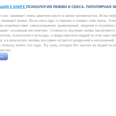
АЦИЯ К КНИГЕ
ПСИХОЛОГИЯ ЛЮБВИ И СЕКСА. ПОПУЛЯРНАЯ Э
 секс занимают очень заметное место в жизни человечества. Из-за люб
 начинают воины. Из-за секса идут в тюрьмы и ломают себе жизнь. Уче
и потребностями: самосохранения, размножения, общения и потребност
ывают «основным инстинктом». Сложность изучения любви заключается 
ологии, психологии и культуры, и представители каждой из этих наук мо
, а в результате любовь все равно остается загадочной и непознанной. 
 попытку понять это чудо. Эту чуму, которую Бог наслал на людей за их
енству.
зыв
Жушман Дмитрий