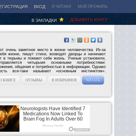
ЕГИСТРАЦИЯ
ВХОД
Я ЧИТАЮ!
МОЙ ПРОФИЛЬ
ДОБАВИТЬ КНИГУ
В ЗАКЛАДКИ
т очень заметное место в жизни человечества. Из-за
бя жизни, пишут стихи, возводят дворцы и начинают
ут в тюрьмы и ломают себе жизнь. Ученые установили,
равляется четырьмя основными потребностями:
ожения, общения и потребностью в информации. Однако
ость все-таки называют «основным инстинктом».
О КНИГЕ
ОТЗЫВЫ
В ИЗБРАННОЕ
ЧИТАТЬ