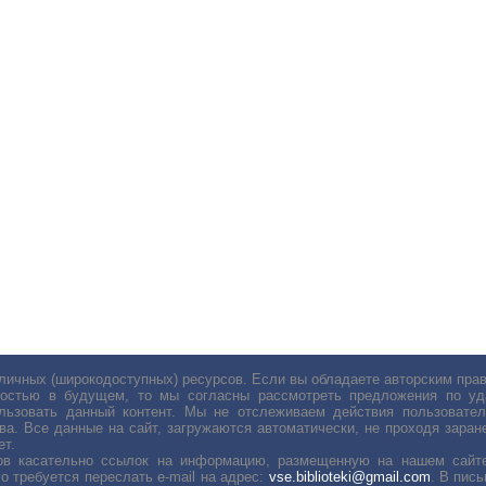
личных (широкодоступных) ресурсов. Если вы обладаете авторским пр
остью в будущем, то мы согласны рассмотреть предложения по уда
льзовать данный контент. Мы не отслеживаем действия пользовател
ва. Все данные на сайт, загружаются автоматически, не проходя заране
ет.
сов касательно ссылок на информацию, размещенную на нашем сайте
о требуется переслать е-mail на адрес:
vse.biblioteki@gmail.com
. В пис