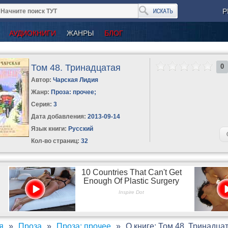
Р
АУДИОКНИГИ
ЖАНРЫ
БЛОГ
Том 48. Тринадцатая
0
Автор:
Чарская Лидия
Жанр:
Проза: прочее
;
Серия:
3
Дата добавления:
2013-09-14
Язык книги:
Русский
Кол-во страниц:
32
я
Проза
Проза: прочее
О книге: Том 48. Тринадца