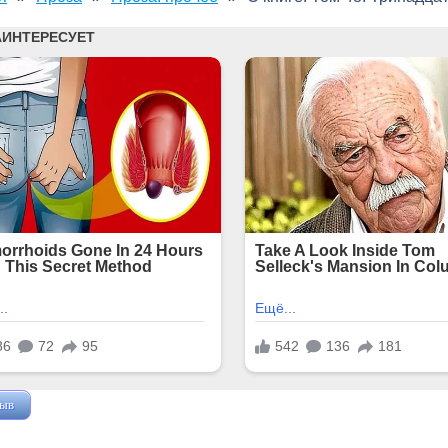
зыв
Жушман Дмитрий