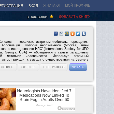
ЕГИСТРАЦИЯ
ВХОД
Я ЧИТАЮ!
МОЙ ПРОФИЛЬ
ДОБАВИТЬ КНИГУ
В ЗАКЛАДКИ
Конелес — геофизик, астроном-любитель, переводчик,
 Ассоциации 'Экология непознанного' (Москва), член
ва по исследованию НЛО' ('International Society for UFO
anta, Georgia, USA) — обращается к самым загадочным
ей летописи человечества. Используя огромный
, автор приходит к выводу о существовании на Земле в
V—X тысячелетий...
О КНИГЕ
ОТЗЫВЫ
В ИЗБРАННОЕ
ЧИТАТЬ