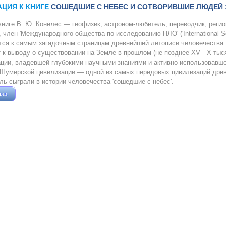
АЦИЯ К КНИГЕ
СОШЕДШИЕ С НЕБЕС И СОТВОРИВШИЕ ЛЮДЕЙ 
книге В. Ю. Конелес — геофизик, астроном-любитель, переводчик, регио
, член 'Международного общества по исследованию НЛО' ('International Soc
ся к самым загадочным страницам древнейшей летописи человечества.
 к выводу о существовании на Земле в прошлом (не позднее XV—X тыся
ции, владевшей глубокими научными знаниями и активно использовавше
Шумерской цивилизации — одной из самых передовых цивилизаций древ
ль сыграли в истории человечества 'сошедшие с небес'.
зыв
Жушман Дмитрий