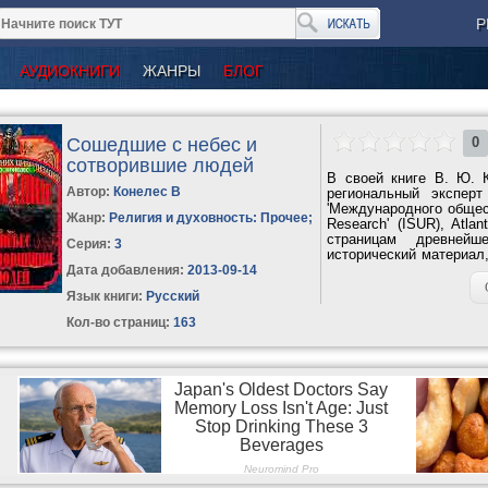
Р
АУДИОКНИГИ
ЖАНРЫ
БЛОГ
Сошедшие с небес и
0
сотворившие людей
В своей книге В. Ю. 
Автор:
Конелес В
региональный эксперт
'Международного общест
Жанр:
Религия и духовность: Прочее
;
Research' (ISUR), Atl
страницам древнейш
Серия:
3
исторический материал
прошлом (не позднее X
Дата добавления:
2013-09-14
Язык книги:
Русский
Кол-во страниц:
163