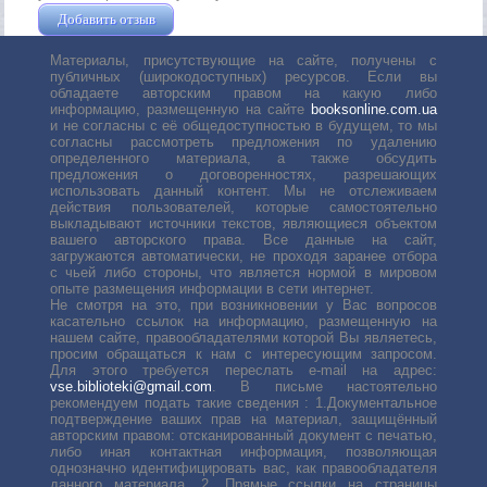
Добавить отзыв
Жушман Дмитрий
Материалы, присутствующие на сайте, получены с
публичных (широкодоступных) ресурсов. Если вы
обладаете авторским правом на какую либо
информацию, размещенную на сайте
booksonline.com.ua
и не согласны с её общедоступностью в будущем, то мы
согласны рассмотреть предложения по удалению
определенного материала, а также обсудить
предложения о договоренностях, разрешающих
использовать данный контент. Мы не отслеживаем
действия пользователей, которые самостоятельно
выкладывают источники текстов, являющиеся объектом
вашего авторского права. Все данные на сайт,
загружаются автоматически, не проходя заранее отбора
с чьей либо стороны, что является нормой в мировом
опыте размещения информации в сети интернет.
Не смотря на это, при возникновении у Вас вопросов
касательно ссылок на информацию, размещенную на
нашем сайте, правообладателями которой Вы являетесь,
просим обращаться к нам с интересующим запросом.
Для этого требуется переслать е-mail на адрес:
vse.biblioteki@gmail.com
. В письме настоятельно
рекомендуем подать такие сведения : 1.Документальное
подтверждение ваших прав на материал, защищённый
авторским правом: отсканированный документ с печатью,
либо иная контактная информация, позволяющая
однозначно идентифицировать вас, как правообладателя
данного материала. 2. Прямые ссылки на страницы