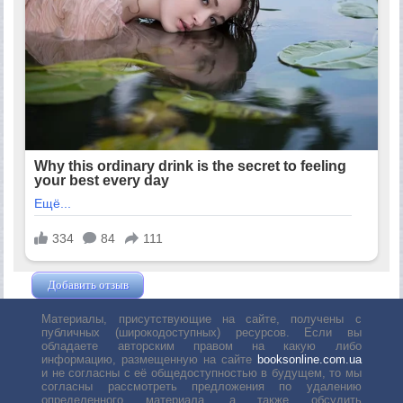
Добавить отзыв
Жушман Дмитрий
Материалы, присутствующие на сайте, получены с
публичных (широкодоступных) ресурсов. Если вы
обладаете авторским правом на какую либо
информацию, размещенную на сайте
booksonline.com.ua
и не согласны с её общедоступностью в будущем, то мы
согласны рассмотреть предложения по удалению
определенного материала, а также обсудить