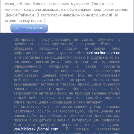
мужа, и Белла больше не доверяет мужчинам. Однако все
меняется, когда она знакомится с обаятельным предпринимателем
Шоном Райаном. В этого парня невозможно не влюбиться! Но
можно ли ему верить?..
Добавить отзыв
Жушман Дмитрий
Материалы, присутствующие на сайте, получены с
публичных (широкодоступных) ресурсов. Если вы
обладаете авторским правом на какую либо
информацию, размещенную на сайте
booksonline.com.ua
и не согласны с её общедоступностью в будущем, то мы
согласны рассмотреть предложения по удалению
определенного материала, а также обсудить
предложения о договоренностях, разрешающих
использовать данный контент. Мы не отслеживаем
действия пользователей, которые самостоятельно
выкладывают источники текстов, являющиеся объектом
вашего авторского права. Все данные на сайт,
загружаются автоматически, не проходя заранее отбора
с чьей либо стороны, что является нормой в мировом
опыте размещения информации в сети интернет.
Не смотря на это, при возникновении у Вас вопросов
касательно ссылок на информацию, размещенную на
нашем сайте, правообладателями которой Вы являетесь,
просим обращаться к нам с интересующим запросом.
Для этого требуется переслать е-mail на адрес:
vse.biblioteki@gmail.com
. В письме настоятельно
рекомендуем подать такие сведения : 1.Документальное