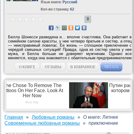
Язык книги:
Русский
Кол-во страниц:
62
0
Белла Шонесси разведена и… вполне счастлива. Она работает в
семейном салоне красоты, у нее четверо братьев и сестер, а отец
— неисправимый ловелас. Ее жизнь — сплошное приключение с
чередой смешных ситуаций! Правда, одна из сестер увела у нее
мужа, и Белла больше не доверяет мужчинам. Однако все
меняется, когда она знакомится с обаятельным предпринимателем
Шоном Райаном. В этого парня невозможно не влюбиться! Но
можно ли...
О КНИГЕ
ОТЗЫВЫ
В ИЗБРАННОЕ
ЧИТАТЬ
Главная
Любовные романы
О книге: Летнее
Современные любовные романы
приключение