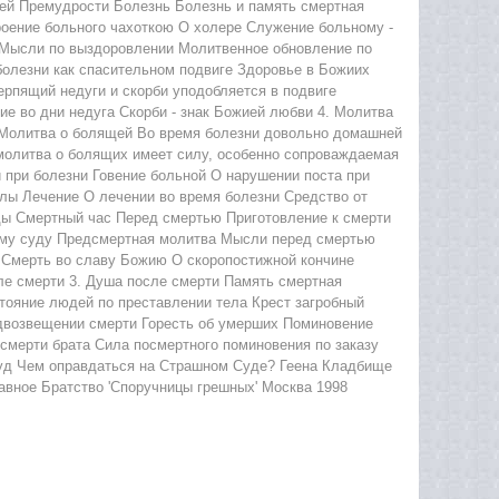
ей Премудрости Болезнь Болезнь и память смертная
роение больного чахоткою О холере Служение больному -
 Мысли по выздоровлении Молитвенное обновление по
болезни как спасительном подвиге Здоровье в Божиих
ерпящий недуги и скорби уподобляется в подвиге
е во дни недуга Скорби - знак Божией любви 4. Молитва
и Молитва о болящей Во время болезни довольно домашней
молитва о болящих имеет силу, особенно сопроваждаемая
 при болезни Говение больной О нарушении поста при
илы Лечение О лечении во время болезни Средство от
оды Смертный час Перед смертью Приготовление к смерти
ному суду Предсмертная молитва Мысли перед смертью
 Смерть во славу Божию О скоропостижной кончине
ле смерти 3. Душа после смерти Память смертная
тояние людей по преставлении тела Крест загробный
едвозвещении смерти Горесть об умерших Поминовение
смерти брата Сила посмертного поминовения по заказу
суд Чем оправдаться на Страшном Суде? Геена Кладбище
вное Братство 'Споручницы грешных' Москва 1998