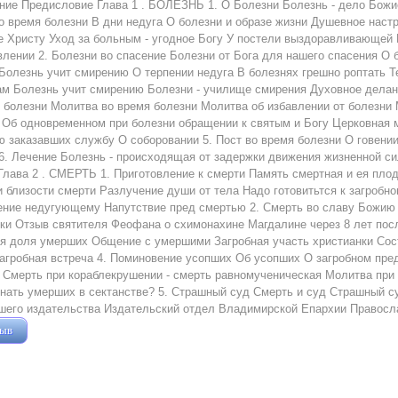
ие Предисловие Глава 1 . БОЛЕЗНЬ 1. О Болезни Болезнь - дело Божи
 время болезни В дни недуга О болезни и образе жизни Душевное наст
 Христу Уход за больным - угодное Богу У постели выздоравливающей
лении 2. Болезни во спасение Болезни от Бога для нашего спасения О 
 Болезнь учит смирению О терпении недуга В болезнях грешно роптать Т
м Болезнь учит смирению Болезни - училище смирения Духовное делани
 болезни Молитва во время болезни Молитва об избавлении от болезн
Об одновременном при болезни обращении к святым и Богу Церковная 
 заказавших службу О соборовании 5. Пост во время болезни О говении
6. Лечение Болезнь - происходящая от задержки движения жизненной с
Глава 2 . СМЕРТЬ 1. Приготовление к смерти Память смертная и ея пл
 близости смерти Разлучение души от тела Надо готовитьтся к загроб
ение недугующему Напутствие пред смертью 2. Смерть во славу Божию
ки Отзыв святителя Феофана о схимонахине Магдалине через 8 лет пос
я доля умерших Общение с умершими Загробная участь христианки Сос
агробная встреча 4. Поминовение усопших Об усопших О загробном пр
Смерть при кораблекрушении - смерть равномученическая Молитва при 
нать умерших в сектанстве? 5. Страшный суд Смерть и суд Страшный 
шего издательства Издательский отдел Владимирской Епархии Правосла
зыв
Жушман Дмитрий