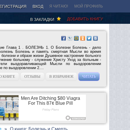
ЕГИСТРАЦИЯ
ВХОД
Я ЧИТАЮ!
МОЙ ПРОФИЛЬ
ДОБАВИТЬ КНИГУ
В ЗАКЛАДКИ
ие Глава 1 . БОЛЕЗНЬ 1. О Болезни Болезнь - дело
Болезнь Болезнь и память смертная Мысли во время
 болезни и образе жизни Душевное настроение больного
жение больному - служение Христу Уход за больным -
тели выздоравливающей Мысли по выздоровлении
 по выздоровлении 2....
О КНИГЕ
ОТЗЫВЫ
В ИЗБРАННОЕ
ЧИТАТЬ
е
О книге: Болезнь и Смерть