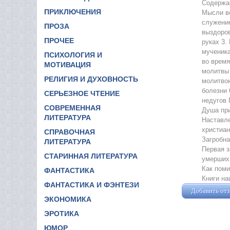
Содержан
ПРИКЛЮЧЕНИЯ
Мысли во
служение
ПРОЗА
выздоров
ПРОЧЕЕ
руках 3.
мученика
ПСИХОЛОГИЯ И
во время
МОТИВАЦИЯ
молитвы 
РЕЛИГИЯ И ДУХОВНОСТЬ
молитвою
болезни 
СЕРЬЕЗНОЕ ЧТЕНИЕ
недугов 
СОВРЕМЕННАЯ
Душа при
ЛИТЕРАТУРА
Наставл
христиан
СПРАВОЧНАЯ
Загробна
ЛИТЕРАТУРА
Первая з
СТАРИННАЯ ЛИТЕРАТУРА
умерших 
Как поми
ФАНТАСТИКА
Книги на
ФАНТАСТИКА И ФЭНТЕЗИ
Добавить от
ЭКОНОМИКА
ЭРОТИКА
ЮМОР