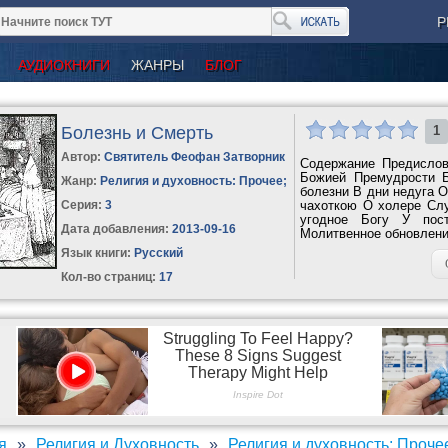
Р
АУДИОКНИГИ
ЖАНРЫ
БЛОГ
Болезнь и Смерть
1
Автор:
Святитель Феофан Затворник
Содержание Предислов
Божией Премудрости 
Жанр:
Религия и духовность: Прочее
;
болезни В дни недуга О
Серия:
3
чахоткою О холере Слу
угодное Богу У пос
Дата добавления:
2013-09-16
Молитвенное обновление
Язык книги:
Русский
Кол-во страниц:
17
я
Религия и Духовность
Религия и духовность: Проче