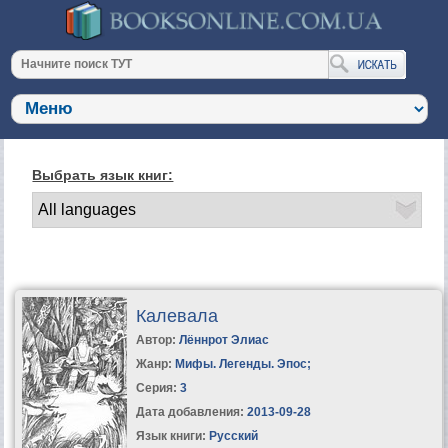
Выбрать язык книг:
Калевала
Автор:
Лённрот Элиас
Жанр:
Мифы. Легенды. Эпос
;
Серия:
3
Дата добавления:
2013-09-28
Язык книги:
Русский