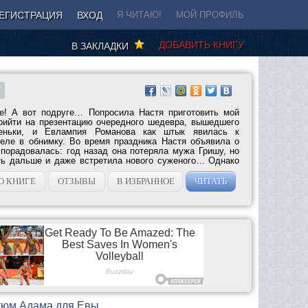
ЕГИСТРАЦИЯ
ВХОД
Я ЧИТАЮ!
МОЙ ПРОФИЛЬ
ДОБАВИТЬ КНИГУ
В ЗАКЛАДКИ
не! А вот подруге… Попросила Настя приготовить мой
рийти на презентацию очередного шедевра, вышедшего
еньки, и Евлампия Романова как штык явилась к
еле в обнимку. Во время праздника Настя объявила о
 порадовалась: год назад она потеряла мужа Гришу, но
ть дальше и даже встретила нового суженого… Однако
О КНИГЕ
ОТЗЫВЫ
В ИЗБРАННОЕ
ЧИТАТЬ
стюм Адама для Евы