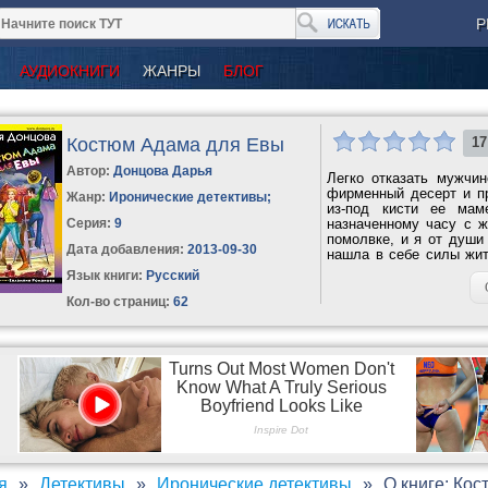
Р
АУДИОКНИГИ
ЖАНРЫ
БЛОГ
Костюм Адама для Евы
17
Автор:
Донцова Дарья
Легко отказать мужчи
фирменный десерт и п
Жанр:
Иронические детективы
;
из-под кисти ее мам
Серия:
9
назначенному часу с ж
помолвке, и я от души
Дата добавления:
2013-09-30
нашла в себе силы жи
что это за...
Язык книги:
Русский
Кол-во страниц:
62
я
Детективы
Иронические детективы
О книге: Ко