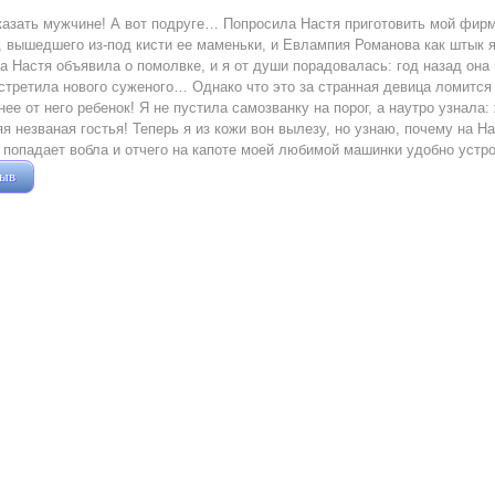
казать мужчине! А вот подруге… Попросила Настя приготовить мой фирм
 вышедшего из-под кисти ее маменьки, и Евлампия Романова как штык я
а Настя объявила о помолвке, и я от души порадовалась: год назад он
стретила нового суженого… Однако что это за странная девица ломится
нее от него ребенок! Я не пустила самозванку на порог, а наутро узнала
я незваная гостья! Теперь я из кожи вон вылезу, но узнаю, почему на 
 попадает вобла и отчего на капоте моей любимой машинки удобно уст
зыв
Жушман Дмитрий