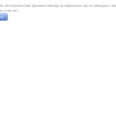
их обстоятельствах Джоанна никогда не обратилась бы за помощью к му
а у нее нет…
зыв
Жушман Дмитрий