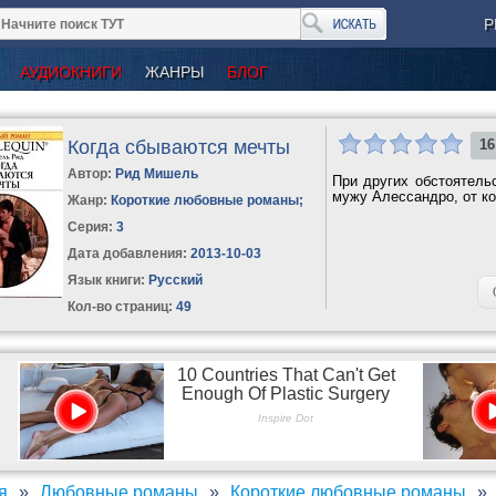
Р
АУДИОКНИГИ
ЖАНРЫ
БЛОГ
Когда сбываются мечты
16
Автор:
Рид Мишель
При других обстоятель
мужу Алессандро, от ко
Жанр:
Короткие любовные романы
;
Серия:
3
Дата добавления:
2013-10-03
Язык книги:
Русский
Кол-во страниц:
49
я
Любовные романы
Короткие любовные романы