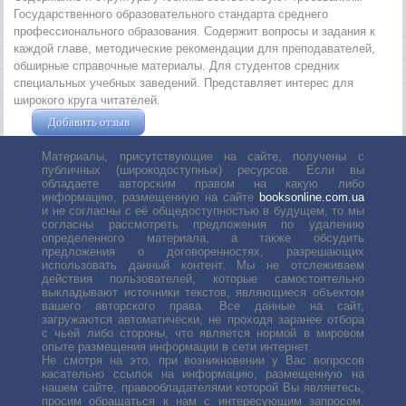
Государственного образовательного стандарта среднего
профессионального образования. Содержит вопросы и задания к
каждой главе, методические рекомендации для преподавателей,
обширные справочные материалы. Для студентов средних
специальных учебных заведений. Представляет интерес для
широкого круга читателей.
Добавить отзыв
Жушман Дмитрий
Материалы, присутствующие на сайте, получены с
публичных (широкодоступных) ресурсов. Если вы
обладаете авторским правом на какую либо
информацию, размещенную на сайте
booksonline.com.ua
и не согласны с её общедоступностью в будущем, то мы
согласны рассмотреть предложения по удалению
определенного материала, а также обсудить
предложения о договоренностях, разрешающих
использовать данный контент. Мы не отслеживаем
действия пользователей, которые самостоятельно
выкладывают источники текстов, являющиеся объектом
вашего авторского права. Все данные на сайт,
загружаются автоматически, не проходя заранее отбора
с чьей либо стороны, что является нормой в мировом
опыте размещения информации в сети интернет.
Не смотря на это, при возникновении у Вас вопросов
касательно ссылок на информацию, размещенную на
нашем сайте, правообладателями которой Вы являетесь,
просим обращаться к нам с интересующим запросом.