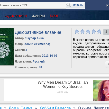
Р
АУДИОКНИГИ
ЖАНРЫ
БЛОГ
Декоративное вязание
1
Автор:
Якусар Анна
В книге описаны способ
видов декоративных 
Жанр:
Хобби и Ремесла
;
предлагаются образц
Серия:
3
образцы салфеток, ск
мелочи, которые помогу
Дата добавления:
2013-10-06
образцам прилагаются о
Язык книги:
Русский
Кол-во страниц:
88
я
Дом и Семья
Хобби и Ремесла
О книге: Декора