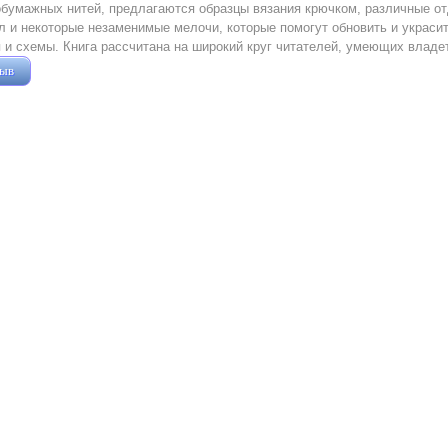
бумажных нитей, предлагаются образцы вязания крючком, различные от
л и некоторые незаменимые мелочи, которые помогут обновить и украси
 и схемы. Книга рассчитана на широкий круг читателей, умеющих влад
зыв
Жушман Дмитрий