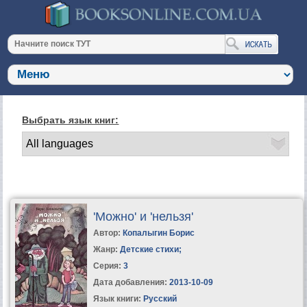
Выбрать язык книг:
'Можно' и 'нельзя'
Автор:
Копалыгин Борис
Жанр:
Детские стихи
;
Серия:
3
Дата добавления:
2013-10-09
Язык книги:
Русский