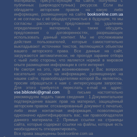
Материалы, присутствующие на сайте, получены с
публичных (широкодоступных) ресурсов. Если вы
обладаете авторским правом на какую либо
информацию, размещенную на сайте
booksonline.com.ua
и не согласны с её общедоступностью в будущем, то мы
согласны рассмотреть предложения по удалению
определенного материала, а также обсудить
предложения о договоренностях, разрешающих
использовать данный контент. Мы не отслеживаем
действия пользователей, которые самостоятельно
выкладывают источники текстов, являющиеся объектом
вашего авторского права. Все данные на сайт,
загружаются автоматически, не проходя заранее отбора
с чьей либо стороны, что является нормой в мировом
опыте размещения информации в сети интернет.
Не смотря на это, при возникновении у Вас вопросов
касательно ссылок на информацию, размещенную на
нашем сайте, правообладателями которой Вы являетесь,
просим обращаться к нам с интересующим запросом.
Для этого требуется переслать е-mail на адрес:
vse.biblioteki@gmail.com
. В письме настоятельно
рекомендуем подать такие сведения : 1.Документальное
подтверждение ваших прав на материал, защищённый
авторским правом: отсканированный документ с печатью,
либо иная контактная информация, позволяющая
однозначно идентифицировать вас, как правообладателя
данного материала. 2. Прямые ссылки на страницы
сайта, которые содержат ссылки на файлы, которые есть
необходимость откорректировать.
Все права защищенны booksonline.com.ua