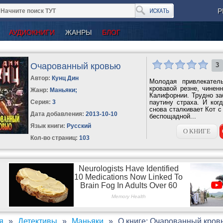
Р
АУДИОКНИГИ
ЖАНРЫ
БЛОГ
Очарованный кровью
3
Автор:
Кунц Дин
Молодая привлекате
кровавой резне, чинен
Жанр:
Маньяки
;
Калифорнии. Трудно за
Серия:
3
паутину страха. И ког
снова сталкивает Кот с
Дата добавления:
2013-10-10
беспощадной...
Язык книги:
Русский
О КНИГЕ
Кол-во страниц:
103
я
Детективы
Маньяки
О книге: Очарованный кров