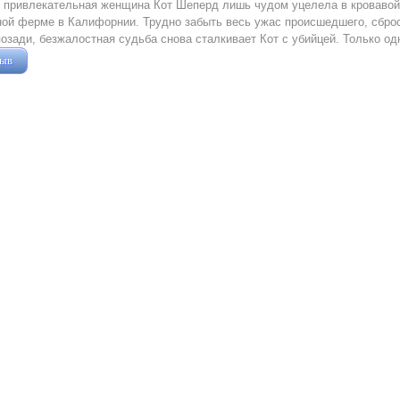
привлекательная женщина Кот Шеперд лишь чудом уцелела в кровавой 
ой ферме в Калифорнии. Трудно забыть весь ужас происшедшего, сброси
позади, безжалостная судьба снова сталкивает Кот с убийцей. Только о
зыв
Жушман Дмитрий