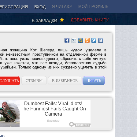
ЕГИСТРАЦИЯ
ВХОД
Я ЧИТАЮ!
МОЙ ПРОФИЛЬ
ДОБАВИТЬ КНИГУ
В ЗАКЛАДКИ
льная женщина Кот Шеперд лишь чудом уцелела в
ной неизвестным преступником на отдаленной ферме в
быть весь ужас происшедшего, сбросить с себя липкую
да уже кажется, что все позади, безжалостная судьба
 убийцей. Только одному из них суждено уцелеть в этой
СЛУШАТЬ
ОТЗЫВЫ
В ИЗБРАННОЕ
ЧИТАТЬ
ью