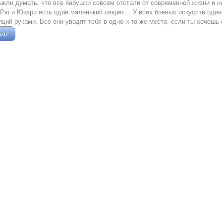
кли думать, что все бабушки совсем отстали от современной жизни и ни
Рю и Юкари есть один маленький секрет… У всех боевых искусств один и
ций руками. Все они уводят тебя в одно и то же место, если ты хочеш
зыв
Жушман Дмитрий