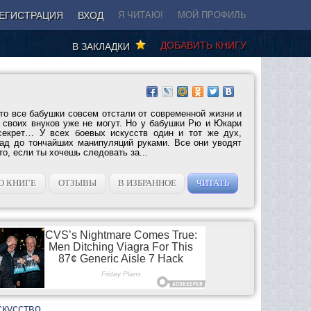
ЕГИСТРАЦИЯ
ВХОД
Я ЧИТАЮ!
МОЙ ПРОФИЛЬ
ДОБАВИТЬ КНИГУ
В ЗАКЛАДКИ
то все бабушки совсем отстали от современной жизни и
 своих внуков уже не могут. Но у бабушки Рю и Юкари
секрет… У всех боевых искусств один и тот же дух,
зад до тончайших манипуляций руками. Все они уводят
то, если ты хочешь следовать за...
О КНИГЕ
ОТЗЫВЫ
В ИЗБРАННОЕ
ЧИТАТЬ
скусство