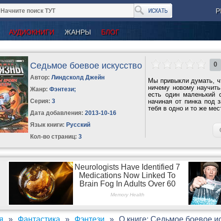
Р
АУДИОКНИГИ
ЖАНРЫ
БЛОГ
Седьмое боевое искусство
0
Автор:
Линдсколд Джейн
Мы привыкли думать, ч
ничему новому научить
Жанр:
Фэнтези
;
есть один маленький 
Серия:
3
начиная от пинка под 
тебя в одно и то же мес
Дата добавления:
2013-10-16
Язык книги:
Русский
Кол-во страниц:
3
я
Фантастика
Фэнтези
О книге: Седьмое боевое и