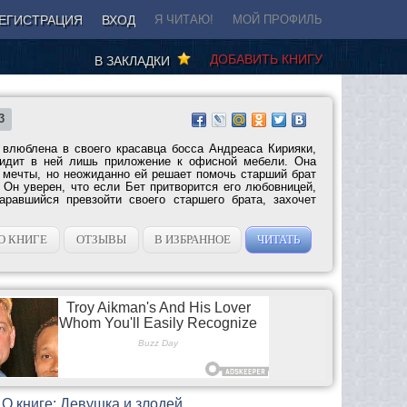
ЕГИСТРАЦИЯ
ВХОД
Я ЧИТАЮ!
МОЙ ПРОФИЛЬ
ДОБАВИТЬ КНИГУ
В ЗАКЛАДКИ
3
влюблена в своего красавца босса Андреаса Кирияки,
видит в ней лишь приложение к офисной мебели. Она
е мечты, но неожиданно ей решает помочь старший брат
 Он уверен, что если Бет притворится его любовницей,
аравшийся превзойти своего старшего брата, захочет
О КНИГЕ
ОТЗЫВЫ
В ИЗБРАННОЕ
ЧИТАТЬ
О книге: Девушка и злодей