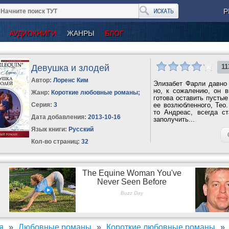
Р
АУДИОКНИГИ
ЖАНРЫ
БЛОГ
Девушка и злодей
11
Автор:
Лоренс Ким
Элизабет Фарли давно 
но, к сожалению, он 
Жанр:
Короткие любовные романы
;
готова оставить пусты
Серия:
3
ее возлюбленного, Тео.
то Андреас, всегда ст
Дата добавления:
2013-10-16
заполучить...
Язык книги:
Русский
Кол-во страниц:
32
я
Любовные романы
Короткие любовные романы