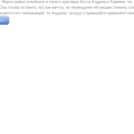
 Фарли давно влюблена в своего красавца босса Андреаса Кирияки, но,
Она готова оставить пустые мечты, но неожиданно ей решает помочь ста
ворится его любовницей, то Андреас, всегда старавшийся превзойти сво
зыв
Жушман Дмитрий