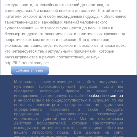
сексуальности, от семейных отношений до политики, от
индивидуальной и массовой психики до религии. В этой книге
читатели откроют для себя неожиданные подходы к объяснению
таинственнейших и важнейших явлений человеческого
существования — от гомосексуальности до веры в бога и
бессмертие души, от экономических и политических кризисов до
невротических комплексов и психозов. Для философов,
экономистов, социологов, историков и психологов, а также всех,
кто интересуется теми актуальными проблемами, которые
рассматриваются в рамках соответствующих наук.
http://fb2.traumlibrary.net
Добавить отзыв
Жушман Дмитрий
Материалы, присутствующие на сайте, получены с
публичных (широкодоступных) ресурсов. Если вы
обладаете авторским правом на какую либо
информацию, размещенную на сайте
booksonline.com.ua
и не согласны с её общедоступностью в будущем, то мы
согласны рассмотреть предложения по удалению
определенного материала, а также обсудить
предложения о договоренностях, разрешающих
использовать данный контент. Мы не отслеживаем
действия пользователей, которые самостоятельно
выкладывают источники текстов, являющиеся объектом
вашего авторского права. Все данные на сайт,
загружаются автоматически, не проходя заранее отбора