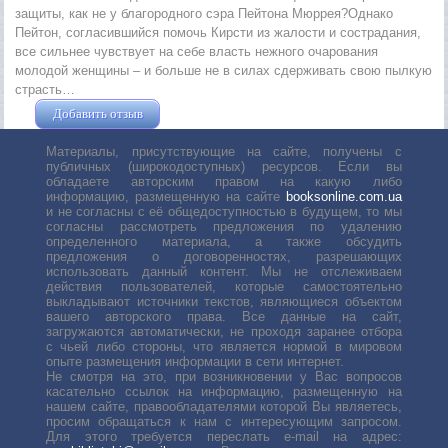
защиты, как не у благородного сэра Пейтона Мюррея?Однако
Пейтон, согласившийся помочь Кирсти из жалости и сострадания,
все сильнее чувствует на себе власть нежного очарования
молодой женщины – и больше не в силах сдерживать свою пылкую
страсть…
Добавить отзыв
Жушман Дмитрий
Материалы, присутствующие на сайте, получены с
публичных (широкодоступных) ресурсов. Если вы
обладаете авторским правом на какую либо
информацию, размещенную на сайте
booksonline.com.ua
и не согласны с её общедоступностью в будущем, то мы
согласны рассмотреть предложения по удалению
определенного материала, а также обсудить
предложения о договоренностях, разрешающих
использовать данный контент. Мы не отслеживаем
действия пользователей, которые самостоятельно
выкладывают источники текстов, являющиеся объектом
вашего авторского права. Все данные на сайт,
загружаются автоматически, не проходя заранее отбора
с чьей либо стороны, что является нормой в мировом
опыте размещения информации в сети интернет.
Не смотря на это, при возникновении у Вас вопросов
касательно ссылок на информацию, размещенную на
нашем сайте, правообладателями которой Вы являетесь,
просим обращаться к нам с интересующим запросом.
Для этого требуется переслать е-mail на адрес: