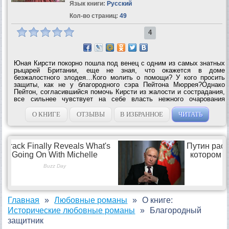
Язык книги:
Русский
Кол-во страниц:
49
4
Юная Кирсти покорно пошла под венец с одним из самых знатных
рыцарей Британии, еще не зная, что окажется в доме
безжалостного злодея…Кого молить о помощи? У кого просить
защиты, как не у благородного сэра Пейтона Мюррея?Однако
Пейтон, согласившийся помочь Кирсти из жалости и сострадания,
все сильнее чувствует на себе власть нежного очарования
молодой женщины – и больше не в силах сдерживать свою
пылкую...
О КНИГЕ
ОТЗЫВЫ
В ИЗБРАННОЕ
ЧИТАТЬ
Главная
Любовные романы
О книге:
Исторические любовные романы
Благородный
защитник