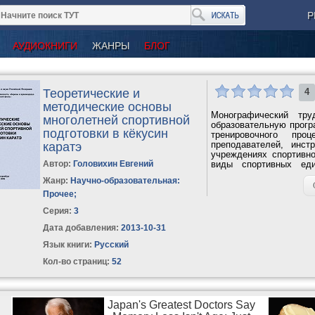
Р
АУДИОКНИГИ
ЖАНРЫ
БЛОГ
Теоретические и
4
методические основы
Монографический тр
многолетней спортивной
образовательную прогр
подготовки в кёкусин
тренировочного про
преподавателей, инст
каратэ
учреждениях спортивн
Автор:
Головихин Евгений
виды спортивных еди
аспекты развития...
Жанр:
Научно-образовательная:
Прочее
;
Серия:
3
Дата добавления:
2013-10-31
Язык книги:
Русский
Кол-во страниц:
52