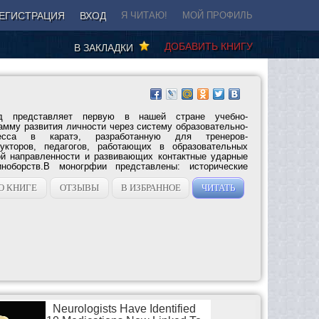
ЕГИСТРАЦИЯ
ВХОД
Я ЧИТАЮ!
МОЙ ПРОФИЛЬ
ДОБАВИТЬ КНИГУ
В ЗАКЛАДКИ
уд представляет первую в нашей стране учебно-
амму развития личности через систему образовательно-
цесса в каратэ, разработанную для тренеров-
рукторов, педагогов, работающих в образовательных
ой направленности и развивающих контактные ударные
ноборств.В моногрфии представлены: исторические
О КНИГЕ
ОТЗЫВЫ
В ИЗБРАННОЕ
ЧИТАТЬ