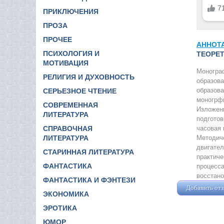
ПРИКЛЮЧЕНИЯ
ПРОЗА
ПРОЧЕЕ
АННОТ
ПСИХОЛОГИЯ И
ТЕОРЕТ
МОТИВАЦИЯ
Монограф
РЕЛИГИЯ И ДУХОВНОСТЬ
образова
образова
СЕРЬЕЗНОЕ ЧТЕНИЕ
моногрфи
СОВРЕМЕННАЯ
Изложены
ЛИТЕРАТУРА
подготов
часовая 
СПРАВОЧНАЯ
Методиче
ЛИТЕРАТУРА
двигател
СТАРИННАЯ ЛИТЕРАТУРА
практиче
ФАНТАСТИКА
процесса
восстано
ФАНТАСТИКА И ФЭНТЕЗИ
Добавить от
ЭКОНОМИКА
ЭРОТИКА
ЮМОР