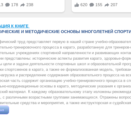
АЦИЯ К КНИГЕ
ИЧЕСКИЕ И МЕТОДИЧЕСКИЕ ОСНОВЫ МНОГОЛЕТНЕЙ СПОРТИВ
ический труд представляет первую в нашей стране учебно-образовател
тельно-тренировочного процесса в каратэ, разработанную для тренеров-
тельных учреждениях спортивной направленности и развивающих конта
и представлены: исторические аспекты развития каратэ, здоровье-фор
 цели и задачи деятельности спортивных школ и образовательной прог
ки спортсменов в каратэ, а также ее формализованная модель, требован
нагрузка и распределение содержания образовательного процесса на вс
ская часть содержит организацию учебно-тренировочного процесса в сп
ьно-координационные основы в каратэ, методические указания к организ
ский материал. К каждому образовательному этапу изложены рекоменда
, с различными возрастными группами занимающихся. Отражены вопросы
вительные средства и мероприятия, а также инструкторская и судейская
зыв
Жушман Дмитрий