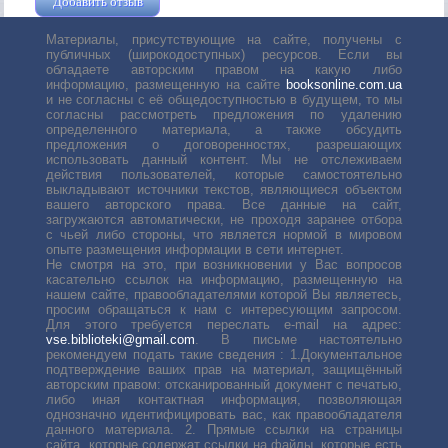
Добавить отзыв
Жушман Дмитрий
Материалы, присутствующие на сайте, получены с
публичных (широкодоступных) ресурсов. Если вы
обладаете авторским правом на какую либо
информацию, размещенную на сайте
booksonline.com.ua
и не согласны с её общедоступностью в будущем, то мы
согласны рассмотреть предложения по удалению
определенного материала, а также обсудить
предложения о договоренностях, разрешающих
использовать данный контент. Мы не отслеживаем
действия пользователей, которые самостоятельно
выкладывают источники текстов, являющиеся объектом
вашего авторского права. Все данные на сайт,
загружаются автоматически, не проходя заранее отбора
с чьей либо стороны, что является нормой в мировом
опыте размещения информации в сети интернет.
Не смотря на это, при возникновении у Вас вопросов
касательно ссылок на информацию, размещенную на
нашем сайте, правообладателями которой Вы являетесь,
просим обращаться к нам с интересующим запросом.
Для этого требуется переслать е-mail на адрес:
vse.biblioteki@gmail.com
. В письме настоятельно
рекомендуем подать такие сведения : 1.Документальное
подтверждение ваших прав на материал, защищённый
авторским правом: отсканированный документ с печатью,
либо иная контактная информация, позволяющая
однозначно идентифицировать вас, как правообладателя
данного материала. 2. Прямые ссылки на страницы
сайта, которые содержат ссылки на файлы, которые есть