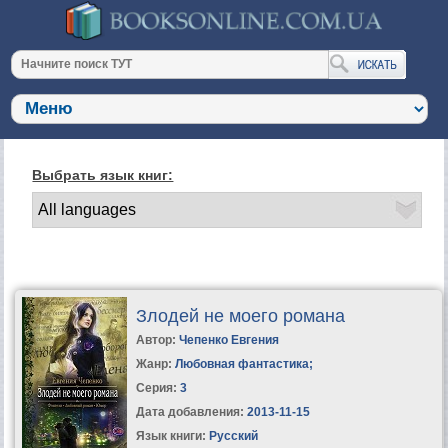
Выбрать язык книг:
Злодей не моего романа
Автор:
Чепенко Евгения
Жанр:
Любовная фантастика
;
Серия:
3
Дата добавления:
2013-11-15
Язык книги:
Русский